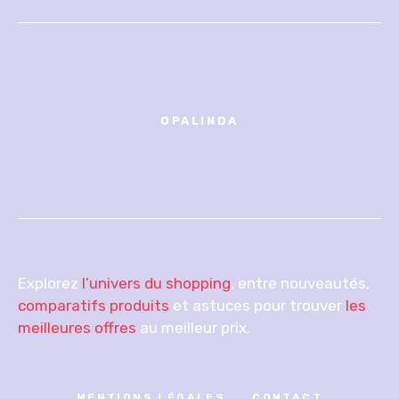
OPALINDA
Explorez
l’univers du shopping
, entre nouveautés,
comparatifs produits
et astuces pour trouver
les
meilleures offres
au meilleur prix.
MENTIONS LÉGALES
CONTACT