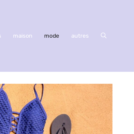
s
maison
mode
autres