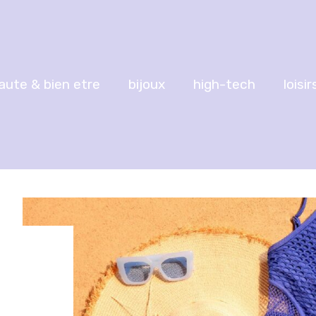
aute & bien etre
bijoux
high-tech
loisir