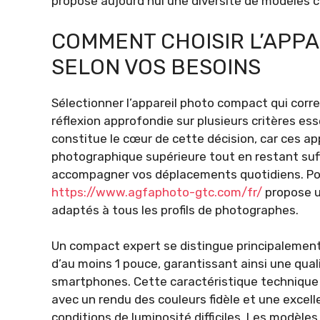
propose aujourd’hui une diversité de modèles c
COMMENT CHOISIR L’APPA
SELON VOS BESOINS
Sélectionner l’appareil photo compact qui cor
réflexion approfondie sur plusieurs critères esse
constitue le cœur de cette décision, car ces ap
photographique supérieure tout en restant suf
accompagner vos déplacements quotidiens. Pou
https://www.agfaphoto-gtc.com/fr/
propose 
adaptés à tous les profils de photographes.
Un compact expert se distingue principalement
d’au moins 1 pouce, garantissant ainsi une qua
smartphones. Cette caractéristique technique e
avec un rendu des couleurs fidèle et une excel
conditions de luminosité difficiles. Les modèle