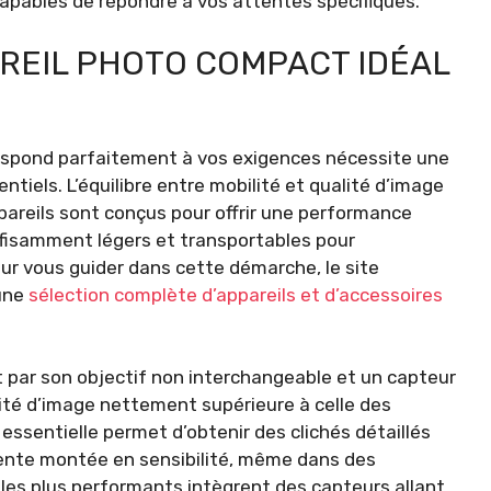
apables de répondre à vos attentes spécifiques.
REIL PHOTO COMPACT IDÉAL
respond parfaitement à vos exigences nécessite une
ntiels. L’équilibre entre mobilité et qualité d’image
pareils sont conçus pour offrir une performance
fisamment légers et transportables pour
r vous guider dans cette démarche, le site
une
sélection complète d’appareils et d’accessoires
 par son objectif non interchangeable et un capteur
lité d’image nettement supérieure à celle des
ssentielle permet d’obtenir des clichés détaillés
lente montée en sensibilité, même dans des
s les plus performants intègrent des capteurs allant