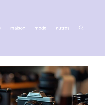
s
maison
mode
autres