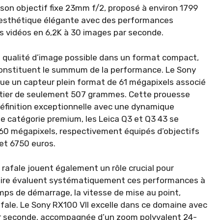
son objectif fixe 23mm f/2, proposé à environ 1799
 esthétique élégante avec des performances
es vidéos en 6,2K à 30 images par seconde.
e qualité d’image possible dans un format compact,
 constituent le summum de la performance. Le Sony
que un capteur plein format de 61 mégapixels associé
boîtier de seulement 507 grammes. Cette prouesse
éfinition exceptionnelle avec une dynamique
 catégorie premium, les Leica Q3 et Q3 43 se
 60 mégapixels, respectivement équipés d’objectifs
et 6750 euros.
n rafale jouent également un rôle crucial pour
ratoire évaluent systématiquement ces performances à
mps de démarrage, la vitesse de mise au point,
afale. Le Sony RX100 VII excelle dans ce domaine avec
ar seconde, accompagnée d’un zoom polyvalent 24-