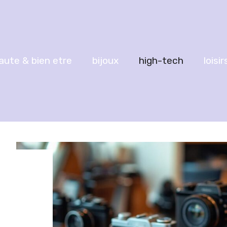
aute & bien etre
bijoux
high-tech
loisir